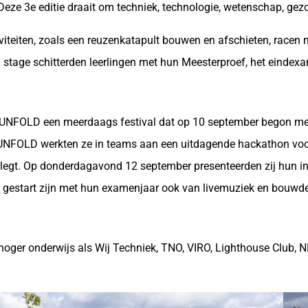
Deze 3e editie draait om techniek, technologie, wetenschap, ge
iteiten, zoals een reuzenkatapult bouwen en afschieten, racen 
 stage schitterden leerlingen met hun Meesterproef, het einde
UNFOLD een meerdaags festival dat op 10 september begon met he
 UNFOLD werkten ze in teams aan een uitdagende hackathon voor
orlegt. Op donderdagavond 12 september presenteerden zij hun i
et gestart zijn met hun examenjaar ook van livemuziek en bouwd
oger onderwijs als Wij Techniek, TNO, VIRO, Lighthouse Club, 